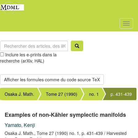
Toggl
naviga
Inclure les e-prints dans la
recherche (arXiv, HAL)
Osaka J. Math.
Tome 27 (1990)
no. 1
p. 431-439
Examples of non-Kähler symplectic manifolds
Yamato, Kenji
Osaka J. Math.,
Tome 27 (1990) no. 1,
p. 431-439
/ Harvested