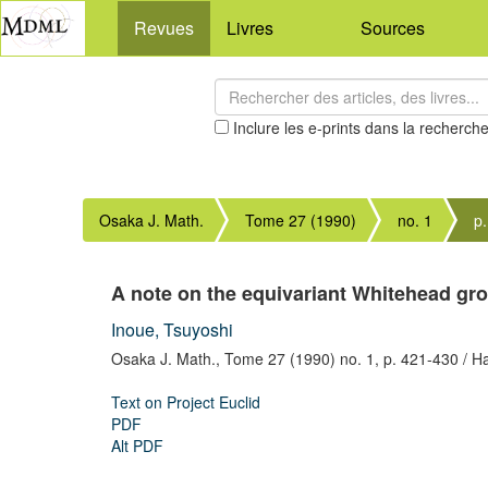
Revues
Livres
Sources
Inclure les e-prints dans la recherch
Osaka J. Math.
Tome 27 (1990)
no. 1
p
A note on the equivariant Whitehead gro
Inoue, Tsuyoshi
Osaka J. Math.,
Tome 27 (1990) no. 1,
p. 421-430
/ H
Text on Project Euclid
PDF
Alt PDF