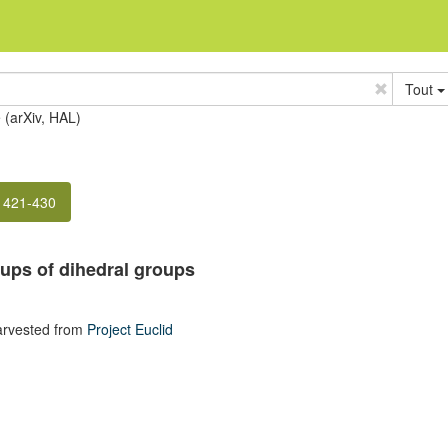
Tout
e (arXiv, HAL)
. 421-430
ups of dihedral groups
arvested from
Project Euclid