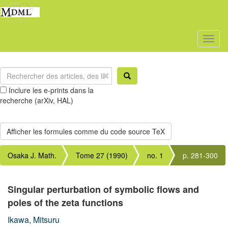
Toggl
naviga
Inclure les e-prints dans la
recherche (arXiv, HAL)
Osaka J. Math.
Tome 27 (1990)
no. 1
p. 281-300
Singular perturbation of symbolic flows and
poles of the zeta functions
Ikawa, Mitsuru