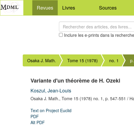
Revues
Livres
Sources
Inclure les e-prints dans la recherch
Osaka J. Math.
Tome 15 (1978)
no. 1
p
Variante d'un théorème de H. Ozeki
Koszul, Jean-Louis
Osaka J. Math.,
Tome 15 (1978) no. 1,
p. 547-551
/ H
Text on Project Euclid
PDF
Alt PDF