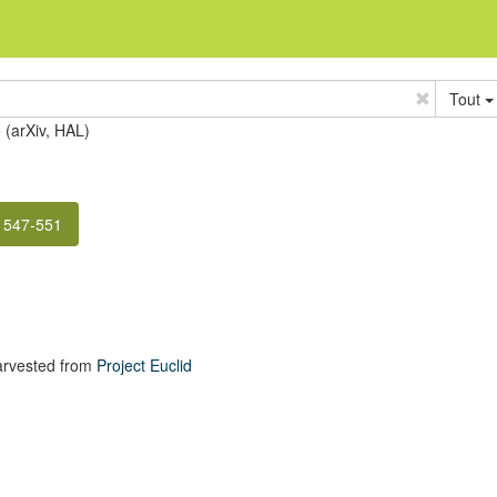
Tout
e (arXiv, HAL)
. 547-551
arvested from
Project Euclid