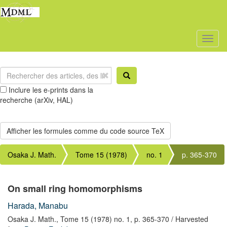
Toggl
naviga
Inclure les e-prints dans la
recherche (arXiv, HAL)
Osaka J. Math.
Tome 15 (1978)
no. 1
p. 365-370
On small ring homomorphisms
Harada, Manabu
Osaka J. Math.,
Tome 15 (1978) no. 1,
p. 365-370
/ Harvested