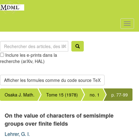
Toggl
naviga
Inclure les e-prints dans la
recherche (arXiv, HAL)
Osaka J. Math.
Tome 15 (1978)
no. 1
p. 77-99
On the value of characters of semisimple
groups over finite fields
Lehrer, G. I.