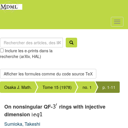
Toggl
naviga
Inclure les e-prints dans la
recherche (arXiv, HAL)
Osaka J. Math.
Tome 15 (1978)
no. 1
p. 1-11
′
On nonsingular QF-
rings with injective
3
dimension
e
q
1
ł
Sumioka, Takeshi