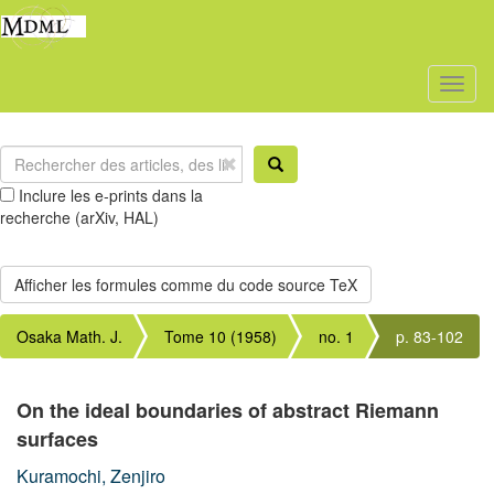
Toggl
naviga
Inclure les e-prints dans la
recherche (arXiv, HAL)
Osaka Math. J.
Tome 10 (1958)
no. 1
p. 83-102
On the ideal boundaries of abstract Riemann
surfaces
Kuramochi, Zenjiro