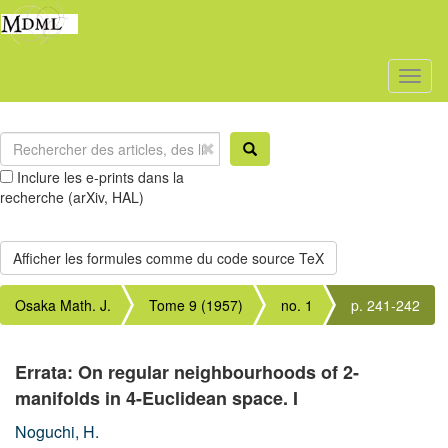
Toggl
naviga
Inclure les e-prints dans la
recherche (arXiv, HAL)
Osaka Math. J.
Tome 9 (1957)
no. 1
p. 241-242
Errata: On regular neighbourhoods of 2-
manifolds in 4-Euclidean space. I
Noguchi, H.