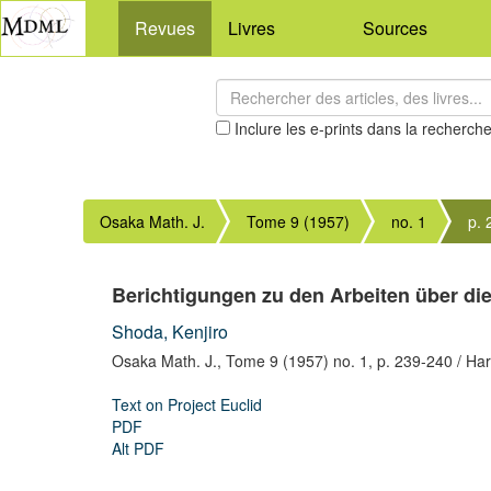
Revues
Livres
Sources
Inclure les e-prints dans la recherch
Osaka Math. J.
Tome 9 (1957)
no. 1
p.
Berichtigungen zu den Arbeiten über di
Shoda, Kenjiro
Osaka Math. J.,
Tome 9 (1957) no. 1,
p. 239-240
/ Ha
Text on Project Euclid
PDF
Alt PDF