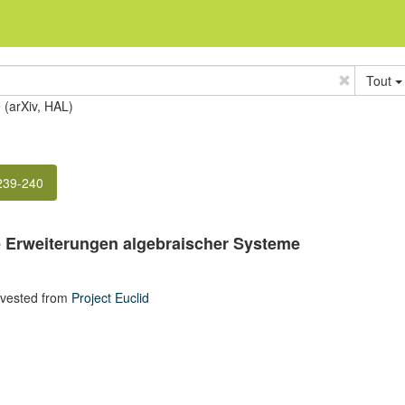
Tout
e (arXiv, HAL)
 239-240
e Erweiterungen algebraischer Systeme
rvested from
Project Euclid