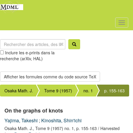
Toggl
naviga
Inclure les e-prints dans la
recherche (arXiv, HAL)
Osaka Math. J.
Tome 9 (1957)
no. 1
p. 155-163
On the graphs of knots
Yajima, Takeshi
;
Kinoshita, Shin'ichi
Osaka Math. J.,
Tome 9 (1957) no. 1,
p. 155-163
/ Harvested