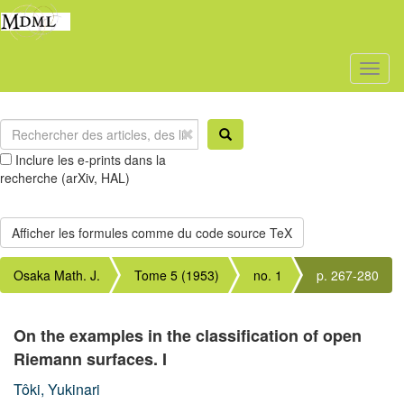
Toggl
naviga
Inclure les e-prints dans la
recherche (arXiv, HAL)
Osaka Math. J.
Tome 5 (1953)
no. 1
p. 267-280
On the examples in the classification of open
Riemann surfaces. I
Tôki, Yukinari