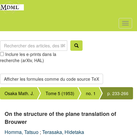
Toggl
naviga
Inclure les e-prints dans la
recherche (arXiv, HAL)
Osaka Math. J.
Tome 5 (1953)
no. 1
p. 233-266
On the structure of the plane translation of
Brouwer
Homma, Tatsuo
;
Terasaka, Hidetaka