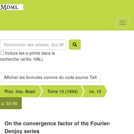
Toggl
naviga
Inclure les e-prints dans la
recherche (arXiv, HAL)
Proc. Imp. Acad.
Tome 10 (1934)
no. 10
p. 53-56
On the convergence factor of the Fourier-
Denjoy series