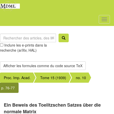
Toggl
naviga
Inclure les e-prints dans la
recherche (arXiv, HAL)
Proc. Imp. Acad.
Tome 15 (1939)
no. 10
p. 76-77
Ein Beweis des Toelitzschen Satzes über die
normale Matrix