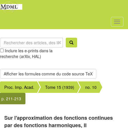
Toggl
naviga
Inclure les e-prints dans la
recherche (arXiv, HAL)
Proc. Imp. Acad.
Tome 15 (1939)
no. 10
p. 211-213
Sur l'approximation des fonctions continues
par des fonctions harmoniques, II