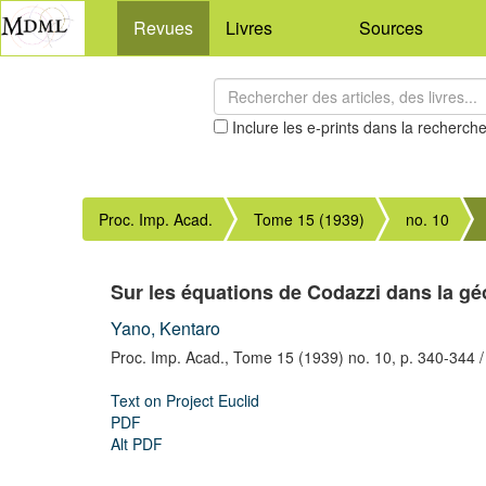
Revues
Livres
Sources
Inclure les e-prints dans la recherch
Proc. Imp. Acad.
Tome 15 (1939)
no. 10
Sur les équations de Codazzi dans la 
Yano, Kentaro
Proc. Imp. Acad.,
Tome 15 (1939) no. 10,
p. 340-344
/
Text on Project Euclid
PDF
Alt PDF