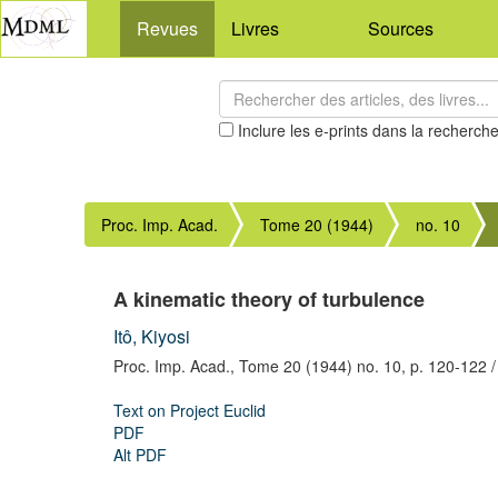
Revues
Livres
Sources
Inclure les e-prints dans la recherch
Proc. Imp. Acad.
Tome 20 (1944)
no. 10
A kinematic theory of turbulence
Itô, Kiyosi
Proc. Imp. Acad.,
Tome 20 (1944) no. 10,
p. 120-122
/
Text on Project Euclid
PDF
Alt PDF