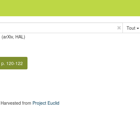
Tout
e (arXiv, HAL)
p. 120-122
 Harvested from
Project Euclid