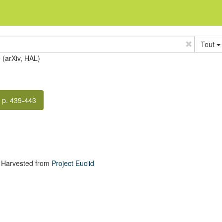
Tout
e (arXiv, HAL)
p. 439-443
 Harvested from
Project Euclid