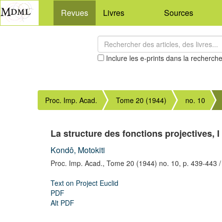
Revues
Livres
Sources
Inclure les e-prints dans la recherch
Proc. Imp. Acad.
Tome 20 (1944)
no. 10
La structure des fonctions projectives, I
Kondô, Motokiti
Proc. Imp. Acad.,
Tome 20 (1944) no. 10,
p. 439-443
/
Text on Project Euclid
PDF
Alt PDF