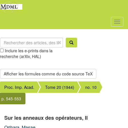
Toggl
naviga
Inclure les e-prints dans la
recherche (arXiv, HAL)
Proc. Imp. Acad.
Tome 20 (1944)
no. 10
p. 545-553
Sur les anneaux des opérateurs, II
Orihara, Masae