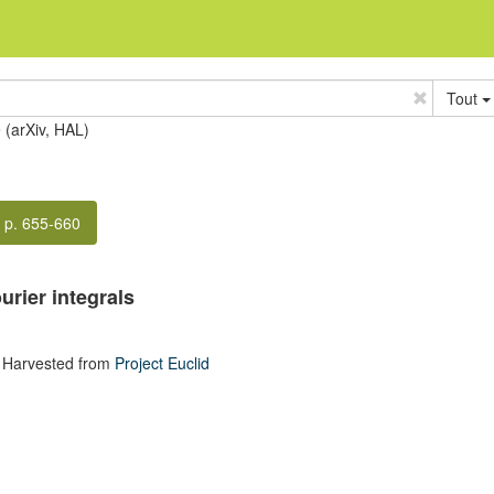
Tout
e (arXiv, HAL)
p. 655-660
urier integrals
 Harvested from
Project Euclid