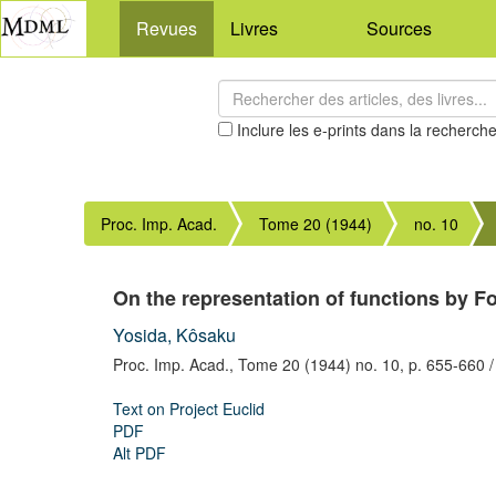
Revues
Livres
Sources
Inclure les e-prints dans la recherch
Proc. Imp. Acad.
Tome 20 (1944)
no. 10
On the representation of functions by Fo
Yosida, Kôsaku
Proc. Imp. Acad.,
Tome 20 (1944) no. 10,
p. 655-660
/
Text on Project Euclid
PDF
Alt PDF