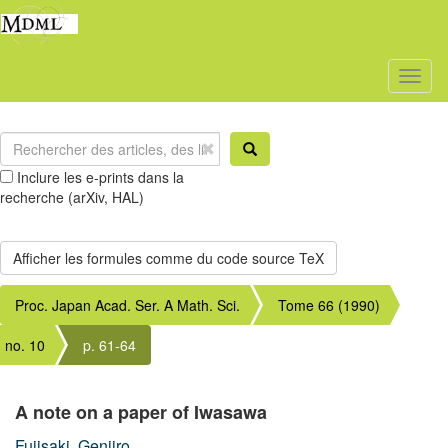
Toggl
naviga
Inclure les e-prints dans la
recherche (arXiv, HAL)
Proc. Japan Acad. Ser. A Math. Sci.
Tome 66 (1990)
no. 10
p. 61-64
A note on a paper of Iwasawa
Fujisaki, Genjiro