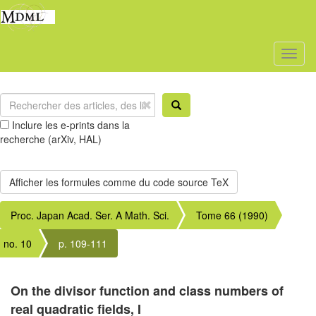
Toggl
naviga
Inclure les e-prints dans la
recherche (arXiv, HAL)
Proc. Japan Acad. Ser. A Math. Sci.
Tome 66 (1990)
no. 10
p. 109-111
On the divisor function and class numbers of
real quadratic fields, I