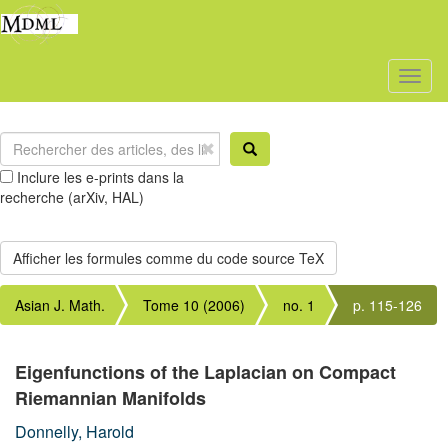
Toggl
naviga
Inclure les e-prints dans la
recherche (arXiv, HAL)
Asian J. Math.
Tome 10 (2006)
no. 1
p. 115-126
Eigenfunctions of the Laplacian on Compact
Riemannian Manifolds
Donnelly, Harold