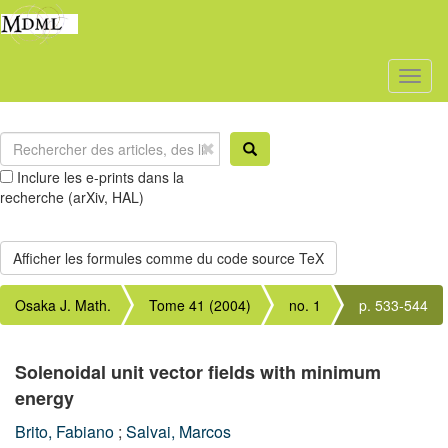
Toggl
naviga
Inclure les e-prints dans la
recherche (arXiv, HAL)
Osaka J. Math.
Tome 41 (2004)
no. 1
p. 533-544
Solenoidal unit vector fields with minimum
energy
Brito, Fabiano
;
Salvai, Marcos