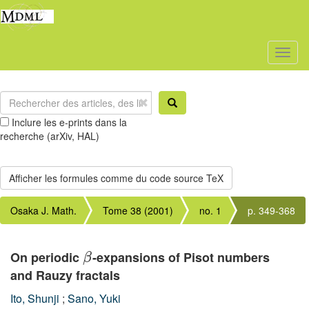
Toggl
naviga
Inclure les e-prints dans la
recherche (arXiv, HAL)
Osaka J. Math.
Tome 38 (2001)
no. 1
p. 349-368
On periodic
-expansions of Pisot numbers
β
and Rauzy fractals
Ito, Shunji
;
Sano, Yuki