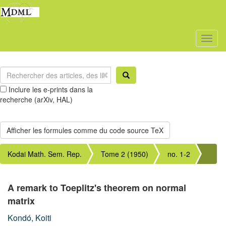
Toggl
naviga
Inclure les e-prints dans la
recherche (arXiv, HAL)
Kodai Math. Sem. Rep.
Tome 2 (1950)
no. 1-2
A remark to Toeplitz's theorem on normal
matrix
Kondó, Koiti