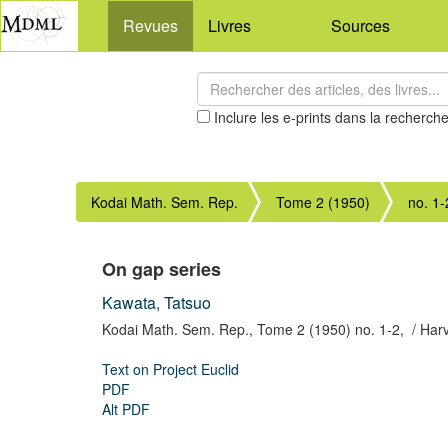
Revues
Livres
Sources
Inclure les e-prints dans la recherch
Kodai Math. Sem. Rep.
Tome 2 (1950)
no. 1-
On gap series
Kawata, Tatsuo
Kodai Math. Sem. Rep.,
Tome 2 (1950) no. 1-2,
/ Har
Text on Project Euclid
PDF
Alt PDF