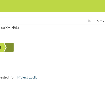
Tout
e (arXiv, HAL)
2
vested from
Project Euclid