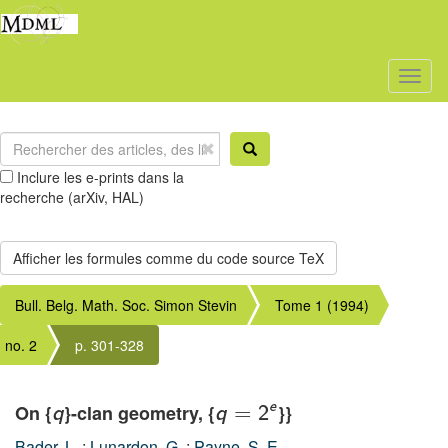
Toggl
naviga
Inclure les e-prints dans la
recherche (arXiv, HAL)
Bull. Belg. Math. Soc. Simon Stevin
Tome 1 (1994)
no. 2
p. 301-328
e
On {
}-clan geometry, {
}}
q
q
=
2
Bader, L.
;
Lunardon, G.
;
Payne, S. E.