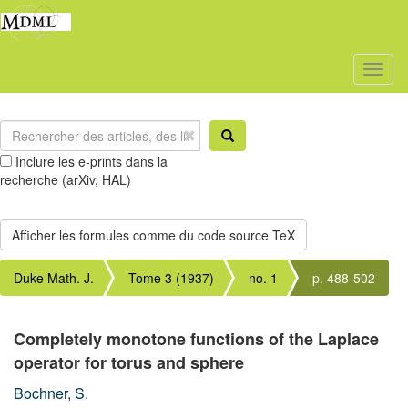
Toggl
naviga
Inclure les e-prints dans la
recherche (arXiv, HAL)
Duke Math. J.
Tome 3 (1937)
no. 1
p. 488-502
Completely monotone functions of the Laplace
operator for torus and sphere
Bochner, S.