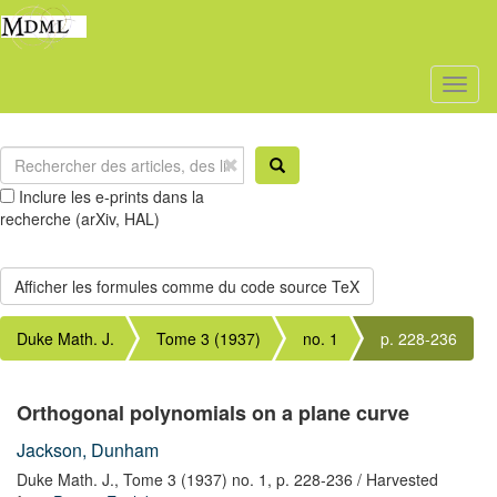
Toggl
naviga
Inclure les e-prints dans la
recherche (arXiv, HAL)
Duke Math. J.
Tome 3 (1937)
no. 1
p. 228-236
Orthogonal polynomials on a plane curve
Jackson, Dunham
Duke Math. J.,
Tome 3 (1937) no. 1,
p. 228-236
/ Harvested