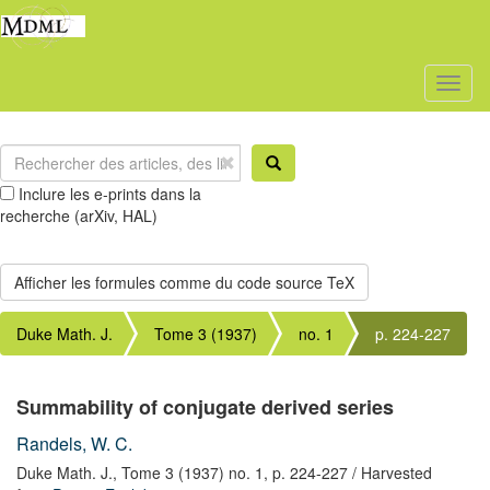
Toggl
naviga
Inclure les e-prints dans la
recherche (arXiv, HAL)
Duke Math. J.
Tome 3 (1937)
no. 1
p. 224-227
Summability of conjugate derived series
Randels, W. C.
Duke Math. J.,
Tome 3 (1937) no. 1,
p. 224-227
/ Harvested