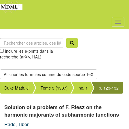
Toggl
naviga
Inclure les e-prints dans la
recherche (arXiv, HAL)
Duke Math. J.
Tome 3 (1937)
no. 1
p. 123-132
Solution of a problem of F. Riesz on the
harmonic majorants of subharmonic functions
Radó, Tibor