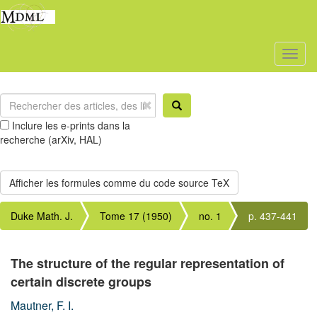
Toggl
naviga
Inclure les e-prints dans la
recherche (arXiv, HAL)
Duke Math. J.
Tome 17 (1950)
no. 1
p. 437-441
The structure of the regular representation of
certain discrete groups
Mautner, F. I.