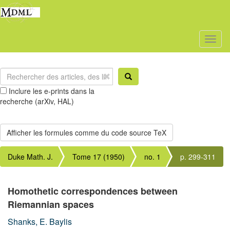
Toggl
naviga
Inclure les e-prints dans la
recherche (arXiv, HAL)
Duke Math. J.
Tome 17 (1950)
no. 1
p. 299-311
Homothetic correspondences between
Riemannian spaces
Shanks, E. Baylis