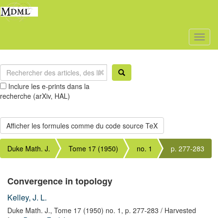
Toggl
naviga
Inclure les e-prints dans la
recherche (arXiv, HAL)
Duke Math. J.
Tome 17 (1950)
no. 1
p. 277-283
Convergence in topology
Kelley, J. L.
Duke Math. J.,
Tome 17 (1950) no. 1,
p. 277-283
/ Harvested