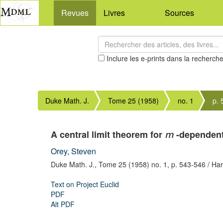
Revues
Livres
Sources
Inclure les e-prints dans la recherch
Duke Math. J.
Tome 25 (1958)
no. 1
p.
A central limit theorem for
-dependent
m
Orey, Steven
Duke Math. J.,
Tome 25 (1958) no. 1,
p. 543-546
/ Ha
Text on Project Euclid
PDF
Alt PDF