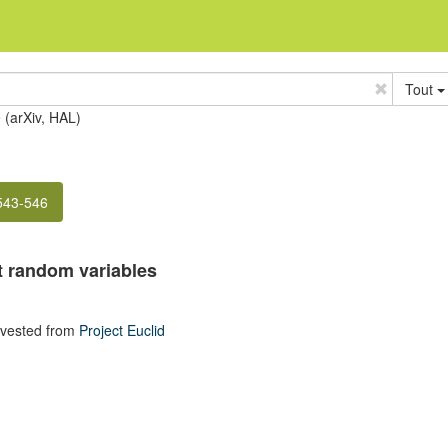
Tout
e (arXiv, HAL)
 543-546
 random variables
rvested from
Project Euclid