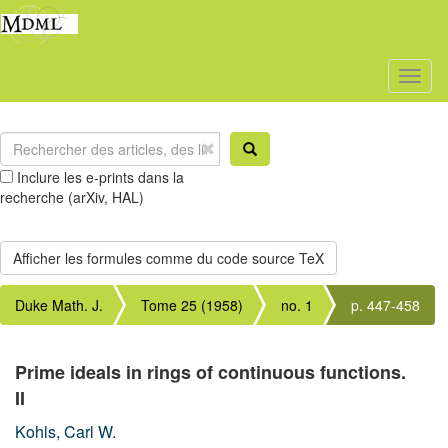
Toggl
naviga
Inclure les e-prints dans la
recherche (arXiv, HAL)
Duke Math. J.
Tome 25 (1958)
no. 1
p. 447-458
Prime ideals in rings of continuous functions.
II
Kohls, Carl W.