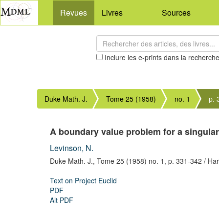
Revues
Livres
Sources
Inclure les e-prints dans la recherch
Duke Math. J.
Tome 25 (1958)
no. 1
p.
A boundary value problem for a singularl
Levinson, N.
Duke Math. J.,
Tome 25 (1958) no. 1,
p. 331-342
/ Ha
Text on Project Euclid
PDF
Alt PDF