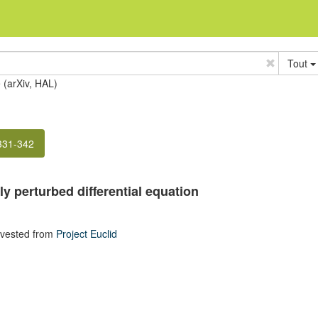
Tout
e (arXiv, HAL)
 331-342
y perturbed differential equation
rvested from
Project Euclid