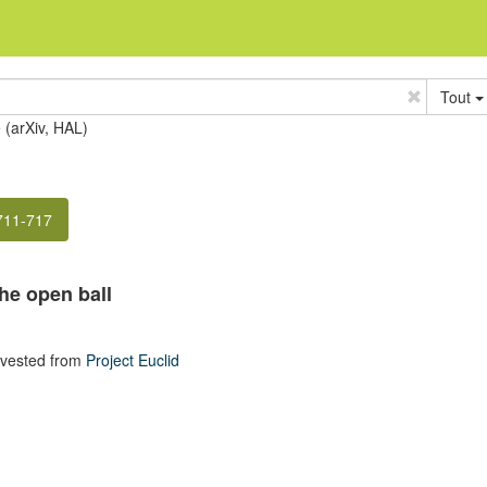
Tout
e (arXiv, HAL)
 711-717
the open ball
rvested from
Project Euclid