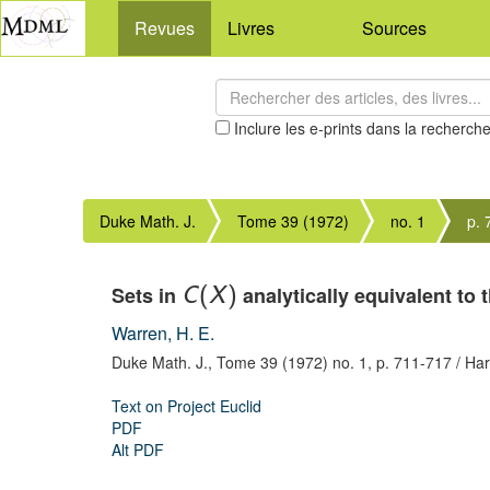
Revues
Livres
Sources
Inclure les e-prints dans la recherch
Duke Math. J.
Tome 39 (1972)
no. 1
p.
Sets in
analytically equivalent to 
C
(
X
)
Warren, H. E.
Duke Math. J.,
Tome 39 (1972) no. 1,
p. 711-717
/ Ha
Text on Project Euclid
PDF
Alt PDF