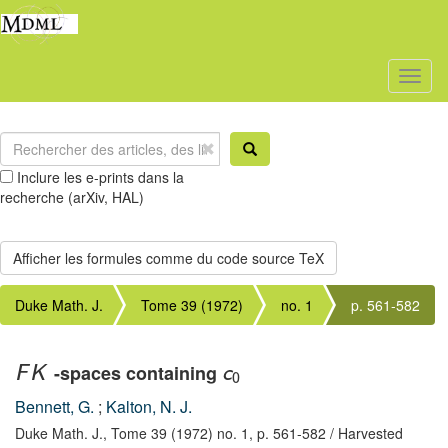
Toggl
naviga
Inclure les e-prints dans la
recherche (arXiv, HAL)
Duke Math. J.
Tome 39 (1972)
no. 1
p. 561-582
-spaces containing
F
K
c
0
Bennett, G.
;
Kalton, N. J.
Duke Math. J.,
Tome 39 (1972) no. 1,
p. 561-582
/ Harvested