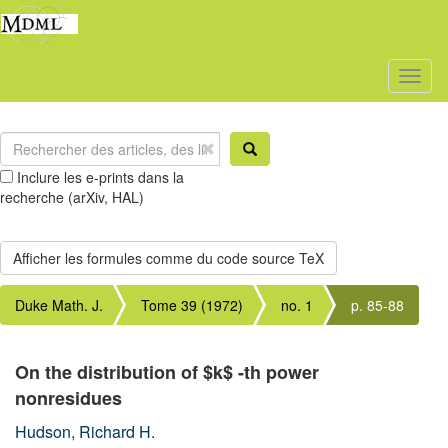
Toggl
naviga
Inclure les e-prints dans la
recherche (arXiv, HAL)
Duke Math. J.
Tome 39 (1972)
no. 1
p. 85-88
On the distribution of $k$ -th power
nonresidues
Hudson, Richard H.