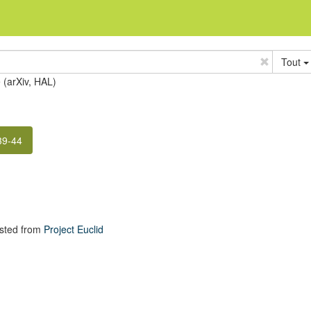
Tout
e (arXiv, HAL)
39-44
sted from
Project Euclid