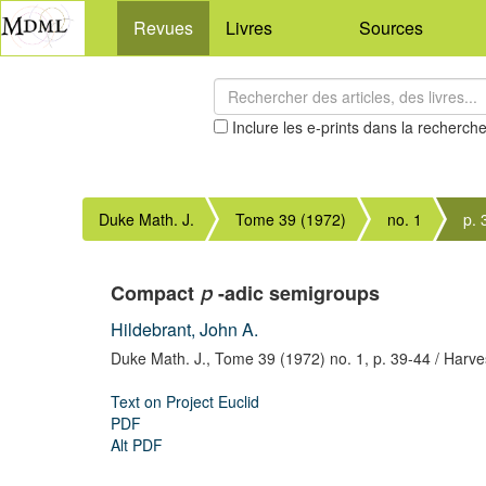
Revues
Livres
Sources
Inclure les e-prints dans la recherch
Duke Math. J.
Tome 39 (1972)
no. 1
p. 
Compact
-adic semigroups
p
Hildebrant, John A.
Duke Math. J.,
Tome 39 (1972) no. 1,
p. 39-44
/ Harve
Text on Project Euclid
PDF
Alt PDF