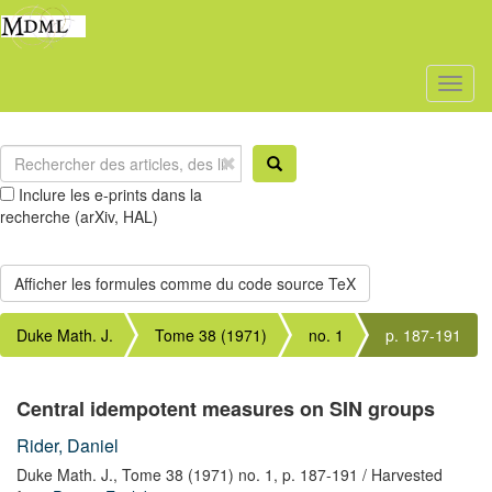
Toggl
naviga
Inclure les e-prints dans la
recherche (arXiv, HAL)
Duke Math. J.
Tome 38 (1971)
no. 1
p. 187-191
Central idempotent measures on SIN groups
Rider, Daniel
Duke Math. J.,
Tome 38 (1971) no. 1,
p. 187-191
/ Harvested