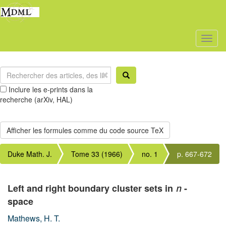
Toggl
naviga
Inclure les e-prints dans la
recherche (arXiv, HAL)
Duke Math. J.
Tome 33 (1966)
no. 1
p. 667-672
Left and right boundary cluster sets in
-
n
space
Mathews, H. T.