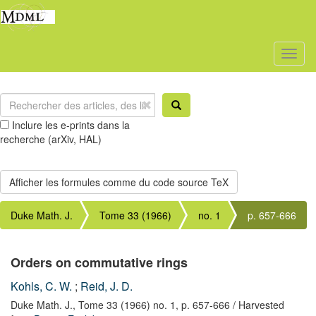
Toggl
naviga
Inclure les e-prints dans la
recherche (arXiv, HAL)
Duke Math. J.
Tome 33 (1966)
no. 1
p. 657-666
Orders on commutative rings
Kohls, C. W.
;
Reid, J. D.
Duke Math. J.,
Tome 33 (1966) no. 1,
p. 657-666
/ Harvested