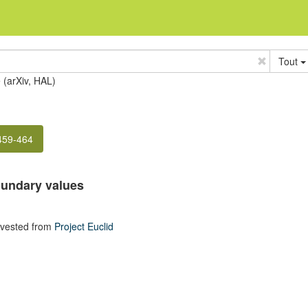
Tout
e (arXiv, HAL)
 459-464
oundary values
rvested from
Project Euclid