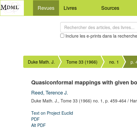
Revues
Livres
Sources
Inclure les e-prints dans la recherch
Duke Math. J.
Tome 33 (1966)
no. 1
p.
Quasiconformal mappings with given b
Reed, Terence J.
Duke Math. J.,
Tome 33 (1966) no. 1,
p. 459-464
/ Ha
Text on Project Euclid
PDF
Alt PDF