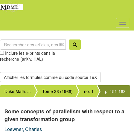
Toggl
naviga
Inclure les e-prints dans la
recherche (arXiv, HAL)
Duke Math. J.
Tome 33 (1966)
no. 1
p. 151-163
Some concepts of parallelism with respect to a
given transformation group
Loewner, Charles