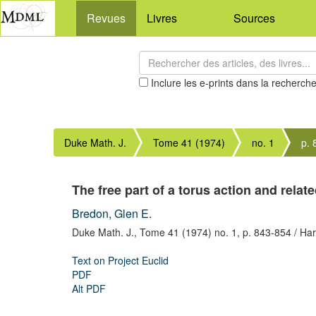
Revues
Livres
Sources
Inclure les e-prints dans la recherch
Duke Math. J.
Tome 41 (1974)
no. 1
p.
The free part of a torus action and relat
Bredon, Glen E.
Duke Math. J.,
Tome 41 (1974) no. 1,
p. 843-854
/ Ha
Text on Project Euclid
PDF
Alt PDF