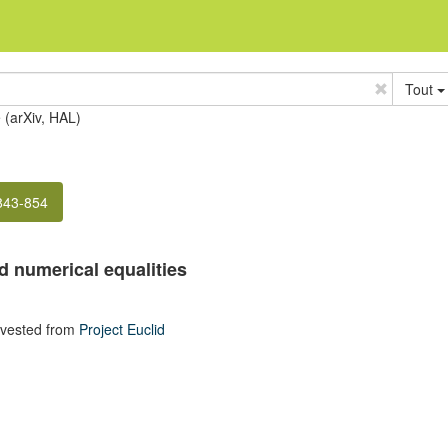
Tout
e (arXiv, HAL)
 843-854
ed numerical equalities
rvested from
Project Euclid