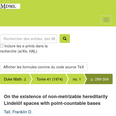
Toggl
naviga
Inclure les e-prints dans la
recherche (arXiv, HAL)
Duke Math. J.
Tome 41 (1974)
no. 1
p. 299-304
On the existence of non-metrizable hereditarily
Lindelöf spaces with point-countable bases
Tall, Franklin D.